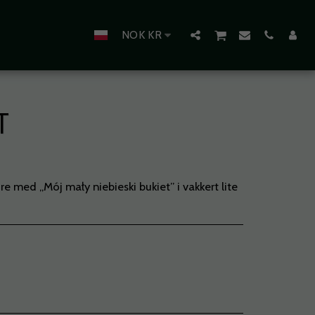
NOK
KR
T
med „Mój mały niebieski bukiet” i vakkert lite