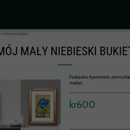
 niebieski bukiet
MÓJ MAŁY NIEBIESKI BUKIE
Forbedre hjemmets atmosfære 
maleri.
kr
600